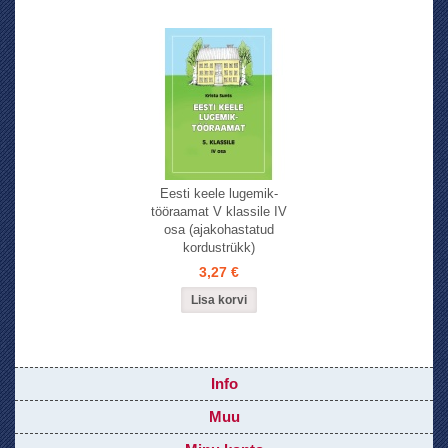
Eesti keele lugemik-
tööraamat V klassile IV
osa (ajakohastatud
kordustrükk)
3,27 €
Info
Muu