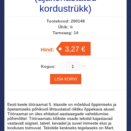
kordustrükk)
Tootekood:
200148
Ühik:
tk
Tarneaeg:
14
3,27 €
Hind:
Kogus:
Eesti keele tööraamat 5. klassile on mõeldud õppimiseks ja
õpetamiseks põhikooli lihtsustatud riikliku õppekava alusel.
Tööraamat on üles ehitatud aastaaegade vaheldumise
põhimõttel. Tööraamatu kõikide osade tekstid kajastavad
vastavalt sügisel, talvel, kevadel ja suvel inimeste elus ja
looduses toimuvat. Tekstide keskseks tegelaseks on Mart,