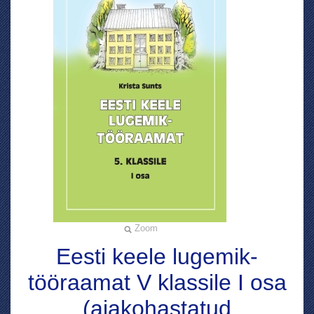
Zoom
Eesti keele lugemik-
tööraamat V klassile I osa
(ajakohastatud