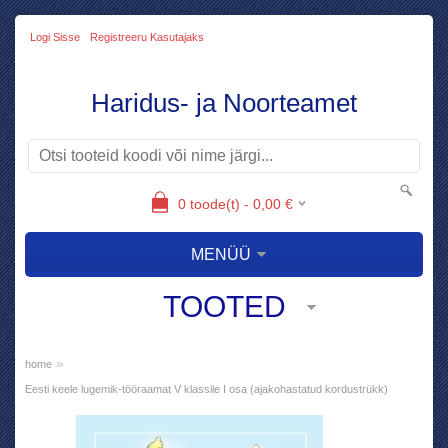
Logi Sisse
Registreeru Kasutajaks
Haridus- ja Noorteamet
0
toode(t) -
0,00
€
MENÜÜ
TOOTED
»
home
Eesti keele lugemik-tööraamat V klassile I osa (ajakohastatud kordustrükk)