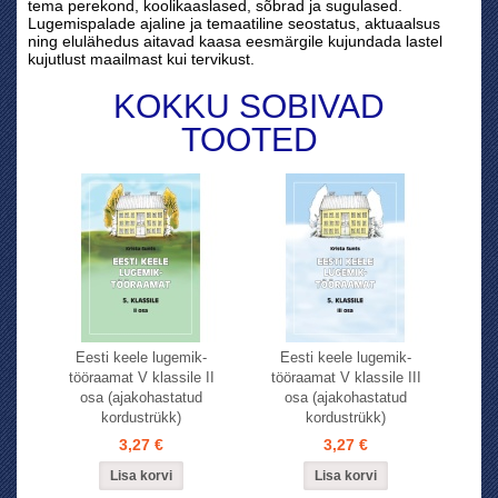
tema perekond, koolikaaslased, sõbrad ja sugulased.
Lugemispalade ajaline ja temaatiline seostatus, aktuaalsus
ning elulähedus aitavad kaasa eesmärgile kujundada lastel
kujutlust maailmast kui tervikust.
KOKKU SOBIVAD
TOOTED
Eesti keele lugemik-
Eesti keele lugemik-
tööraamat V klassile II
tööraamat V klassile III
osa (ajakohastatud
osa (ajakohastatud
kordustrükk)
kordustrükk)
3,27 €
3,27 €